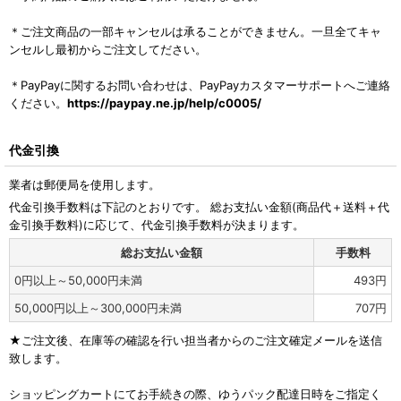
＊ご注文商品の一部キャンセルは承ることができません。一旦全てキャ
ンセルし最初からご注文してださい。
＊PayPayに関するお問い合わせは、PayPayカスタマーサポートへご連絡
ください。
https://paypay.ne.jp/help/c0005/
代金引換
業者は郵便局を使用します。
代金引換手数料は下記のとおりです。 総お支払い金額(商品代＋送料＋代
金引換手数料)に応じて、代金引換手数料が決まります。
総お支払い金額
手数料
0
円
以上～50,000
円
未満
493
円
50,000
円
以上～300,000
円
未満
707
円
★ご注文後、在庫等の確認を行い担当者からのご注文確定メールを送信
致します。
ショッピングカートにてお手続きの際、ゆうパック配達日時をご指定く