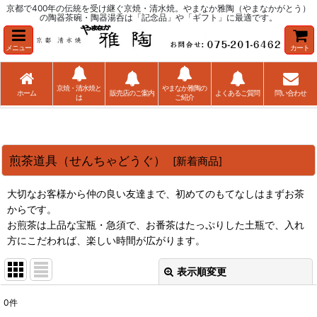
京都で400年の伝統を受け継ぐ京焼・清水焼。やまなか雅陶（やまなかがとう）
の陶器茶碗・陶器湯呑は「記念品」や「ギフト」に最適です。
メニュー
カート
京焼・清水焼と
やまなか雅陶の
ホーム
販売店のご案内
よくあるご質問
問い合わせ
は
ご紹介
煎茶道具（せんちゃどうぐ）
[
新着商品
]
大切なお客様から仲の良い友達まで、初めてのもてなしはまずお茶
からです。
お煎茶は上品な宝瓶・急須で、お番茶はたっぷりした土瓶で、入れ
方にこだわれば、楽しい時間が広がります。
表示順変更
閉じる
0
件
表示数
: