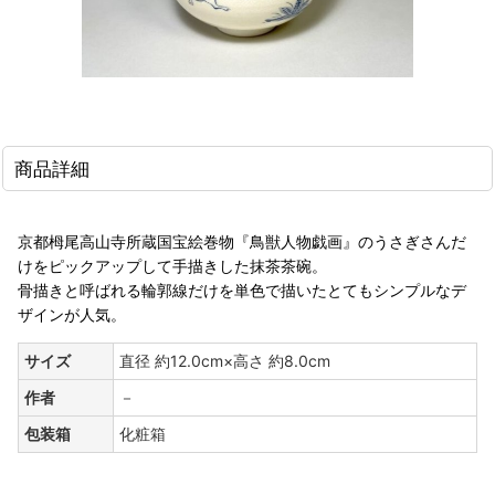
商品詳細
京都栂尾高山寺所蔵国宝絵巻物『鳥獣人物戯画』のうさぎさんだ
けをピックアップして手描きした抹茶茶碗。
骨描きと呼ばれる輪郭線だけを単色で描いたとてもシンプルなデ
ザインが人気。
サイズ
直径 約12.0cm×高さ 約8.0cm
作者
－
包装箱
化粧箱