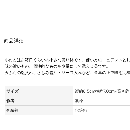
商品詳細
小付とはお猪口くらいの小さな盛り鉢です。使い方のニュアンスと
味の濃いもの、個性的なものを少量にして添える器です。
天ぷらの塩入れ、さしみ醤油・ソース入れなど、食卓の上で味を完
サイズ
縦約8.5cm横約7.0cm×高さ約3
作者
紫峰
包装箱
化粧箱