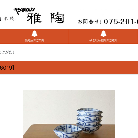
販売店のご案内
やまなか雅陶のご紹介
なはがた）
6019
]