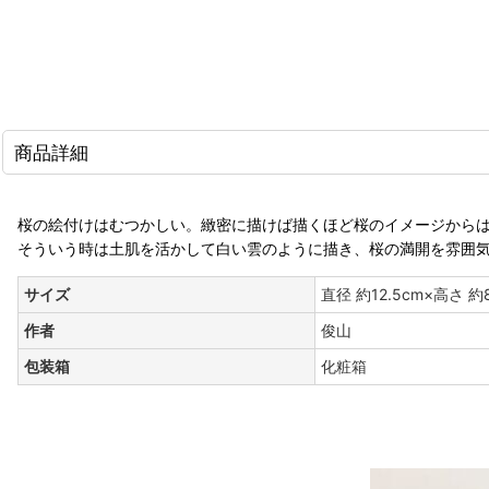
商品詳細
桜の絵付けはむつかしい。緻密に描けば描くほど桜のイメージから
そういう時は土肌を活かして白い雲のように描き、桜の満開を雰囲
サイズ
直径 約12.5cm×高さ 約8
作者
俊山
包装箱
化粧箱