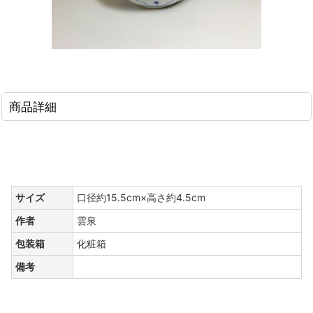
商品詳細
サイズ
口径約15.5cm×高さ約4.5cm
作者
雲泉
包装箱
化粧箱
備考