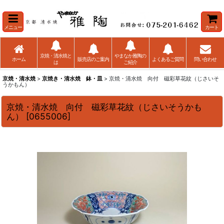
メニュー
カート
京焼・清水焼と
やまなか雅陶の
ホーム
販売店のご案内
よくあるご質問
問い合わせ
は
ご紹介
京焼・清水焼
>
京焼き・清水焼 鉢・皿
> 京焼・清水焼 向付 磁彩草花紋（じさいそ
うかもん）
京焼・清水焼 向付 磁彩草花紋（じさいそうかも
ん）
[
0655006
]