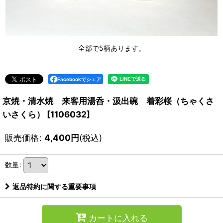
全部で5柄あります。
Facebookでシェア
京焼・清水焼 来客用湯呑・汲出碗 着彩桜（ちゃくさ
いさくら）
[
1106032
]
販売価格
:
4,400
円
(税込)
数量
:
返品特約に関する重要事項
カートに入れる