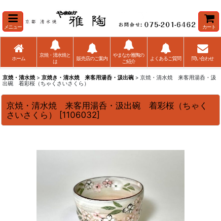
メニュー
カート
京焼・清水焼と
やまなか雅陶の
ホーム
販売店のご案内
よくあるご質問
問い合わせ
は
ご紹介
京焼・清水焼
>
京焼き・清水焼 来客用湯呑・汲出碗
> 京焼・清水焼 来客用湯呑・汲
出碗 着彩桜（ちゃくさいさくら）
京焼・清水焼 来客用湯呑・汲出碗 着彩桜（ちゃく
さいさくら）
[
1106032
]