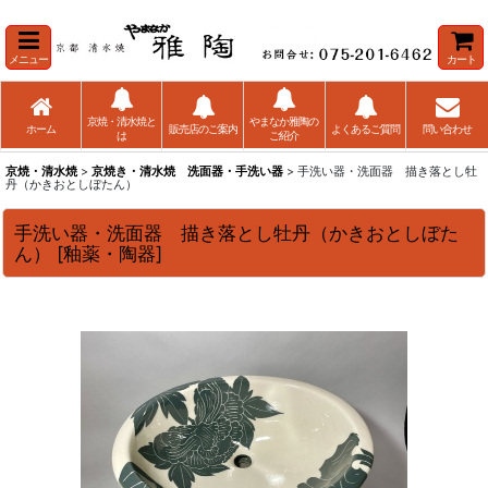
メニュー
カート
京焼・清水焼と
やまなか雅陶の
ホーム
販売店のご案内
よくあるご質問
問い合わせ
は
ご紹介
京焼・清水焼
>
京焼き・清水焼 洗面器・手洗い器
> 手洗い器・洗面器 描き落とし牡
丹（かきおとしぼたん）
手洗い器・洗面器 描き落とし牡丹（かきおとしぼた
ん）
[
釉薬・陶器
]