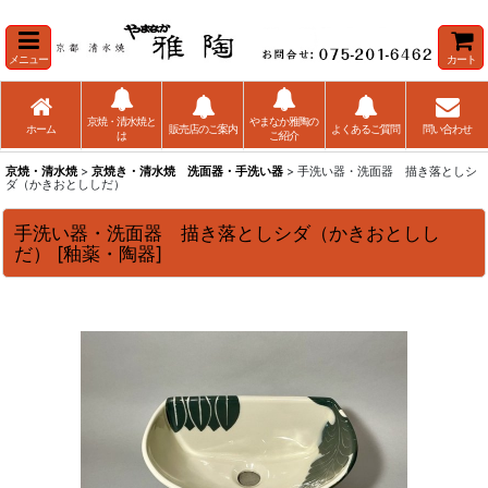
メニュー
カート
京焼・清水焼と
やまなか雅陶の
ホーム
販売店のご案内
よくあるご質問
問い合わせ
は
ご紹介
京焼・清水焼
>
京焼き・清水焼 洗面器・手洗い器
> 手洗い器・洗面器 描き落としシ
ダ（かきおとししだ）
手洗い器・洗面器 描き落としシダ（かきおとしし
だ）
[
釉薬・陶器
]