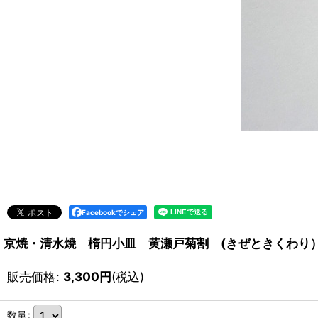
Facebookでシェア
京焼・清水焼 楕円小皿 黄瀬戸菊割 (きぜときくわり
販売価格
:
3,300
円
(税込)
数量
: