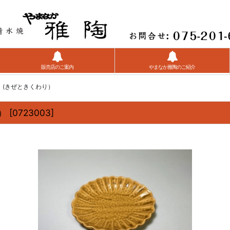
販売店のご案内
やまなか雅陶のご紹介
 (きぜときくわり）
）
[
0723003
]