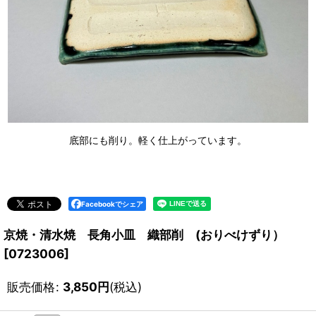
底部にも削り。軽く仕上がっています。
Facebookでシェア
京焼・清水焼 長角小皿 織部削 (おりべけずり）
[
0723006
]
販売価格
:
3,850
円
(税込)