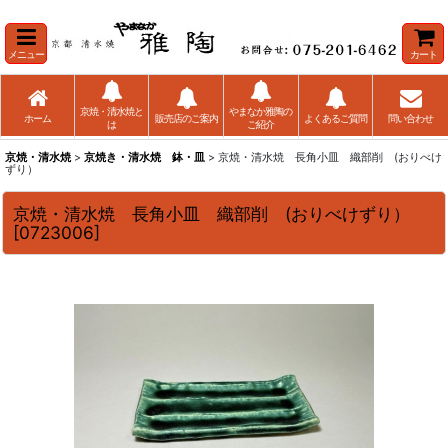
メニュー
カート
京焼・清水焼と
やまなか雅陶の
ホーム
販売店のご案内
よくあるご質問
問い合わせ
は
ご紹介
京焼・清水焼
>
京焼き・清水焼 鉢・皿
> 京焼・清水焼 長角小皿 織部削 (おりべけ
ずり）
京焼・清水焼 長角小皿 織部削 (おりべけずり）
[
0723006
]