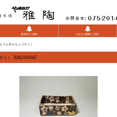
販売店のご案内
やまなか雅陶のご紹介
ふちうんきんちょうかく）
かく）
[
0623006
]