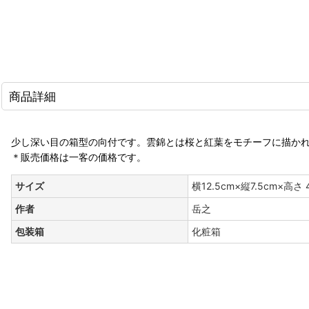
商品詳細
少し深い目の箱型の向付です。雲錦とは桜と紅葉をモチーフに描か
＊販売価格は一客の価格です。
サイズ
横12.5cm×縦7.5cm×高さ 
作者
岳之
包装箱
化粧箱