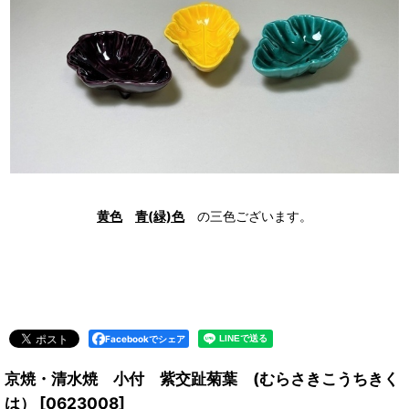
黄色
青(緑)色
の三色ございます。
Facebookでシェア
京焼・清水焼 小付 紫交趾菊葉 (むらさきこうちきく
は）
[
0623008
]