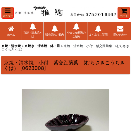
メニュー
カート
京焼・清水焼と
やまなか雅陶の
ホーム
販売店のご案内
よくあるご質問
問い合わせ
は
ご紹介
京焼・清水焼
>
京焼き・清水焼 鉢・皿
> 京焼・清水焼 小付 紫交趾菊葉 (むらさき
こうちきくは）
京焼・清水焼 小付 紫交趾菊葉 (むらさきこうちき
くは）
[
0623008
]