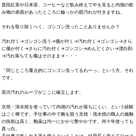
普段紅茶や日本茶、コーヒーなど飲み終えて中を見ると内側の飲
み物の表面があったところに輪っかの筋汚れが付きますね、
それを取り除くべく、ゴシゴシ洗ったことありませんか？
汚れ付く→ゴシゴシ洗う→傷が付く→汚れ付く→ゴシゴシ→さら
に傷が付く→さらに汚れ付く→ゴシゴシ→めんどくさい→漂白剤
→汚れ落ちても傷はそのまま→・・・
「同じところ重点的にゴシゴシ洗ってるわーっ」という方、それ
です。
茶渋汚れのループがここに確立します。
京焼・清水焼を使っていて内側の汚れが落ちにくい、という経験
はごく稀です。手仕事の中で腕を競う京焼・清水焼の職人の施釉
の技術は高く、釉薬は均一にかかり艶やかです。何十年使っても
真っ白。
手仕事で造られる器を使うということは、結局長く使えてローコ