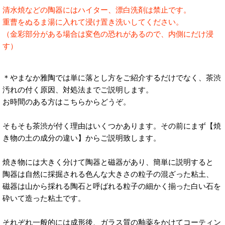
清水焼などの陶器にはハイター、漂白洗剤は禁止です。
重曹をぬるま湯に入れて浸け置き洗いしてください。
（金彩部分がある場合は変色の恐れがあるので、内側にだけ浸
す）
＊やまなか雅陶では単に落とし方をご紹介するだけでなく、茶渋
汚れの付く原因、対処法までご説明します。
お時間のある方はこちらからどうぞ。
そもそも茶渋が付く理由はいくつかあります。その前にまず【焼
き物の土の成分の違い】からご説明致します。
焼き物には大きく分けて陶器と磁器があり、簡単に説明すると
陶器は自然に採掘される色んな大きさの粒子の混ざった粘土、
磁器は山から採れる陶石と呼ばれる粒子の細かく揃った白い石を
砕いて造った粘土です。
それぞれ一般的には成形後、ガラス質の釉薬をかけてコーティン