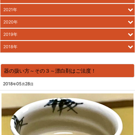
2021年
2020年
2019年
2018年
器の扱い方～その３～漂白剤はご法度！
2018
05
28
年
月
日