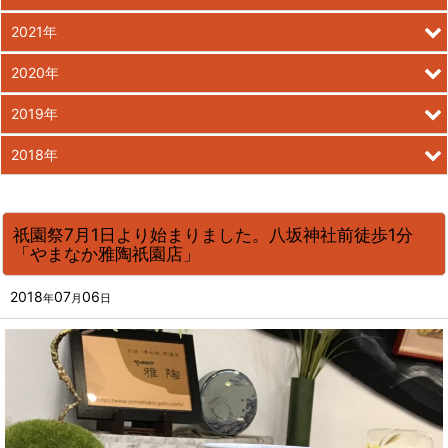
2021年
2020年
2019年
2018年
祇園祭7月1日より始まりました。八坂神社前徒歩1分
「やまなか雅陶祇園店」
2018
07
06
年
月
日