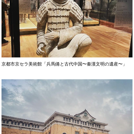
京都市京セラ美術館「兵馬俑と古代中国〜秦漢文明の遺産〜」