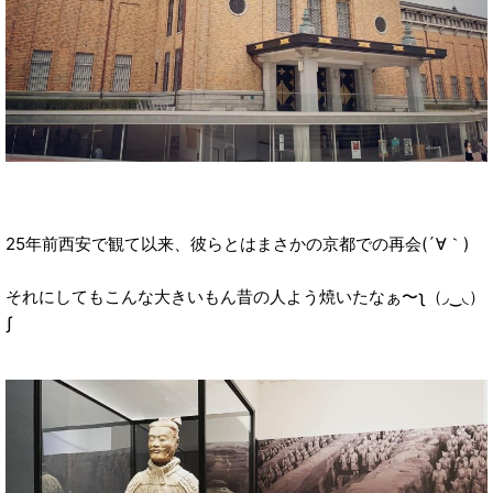
25年前西安で観て以来、彼らとはまさかの京都での再会(´∀｀)
それにしてもこんな大きいもん昔の人よう焼いたなぁ〜ʅ（◞‿◟）
ʃ