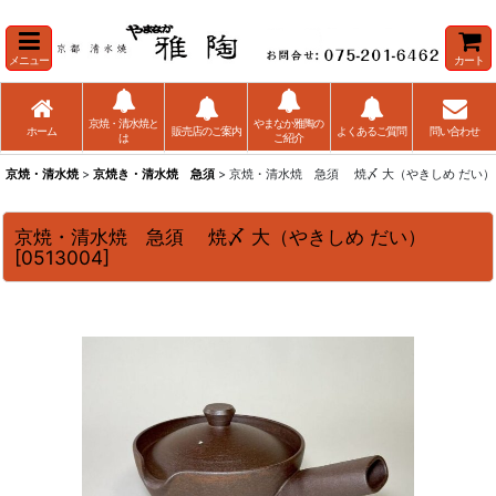
メニュー
カート
京焼・清水焼と
やまなか雅陶の
ホーム
販売店のご案内
よくあるご質問
問い合わせ
は
ご紹介
京焼・清水焼
>
京焼き・清水焼 急須
> 京焼・清水焼 急須 焼〆 大（やきしめ だい）
京焼・清水焼 急須 焼〆 大（やきしめ だい）
[
0513004
]