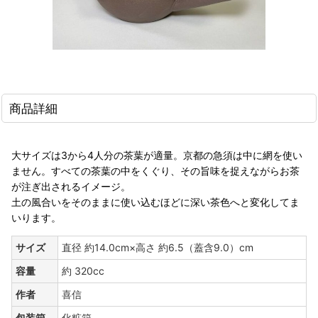
商品詳細
大サイズは3から4人分の茶葉が適量。京都の急須は中に網を使い
ません。すべての茶葉の中をくぐり、その旨味を捉えながらお茶
が注ぎ出されるイメージ。
土の風合いをそのままに使い込むほどに深い茶色へと変化してま
いります。
サイズ
直径 約14.0cm×高さ 約6.5（蓋含9.0）cm
容量
約 320cc
作者
喜信
包装箱
化粧箱