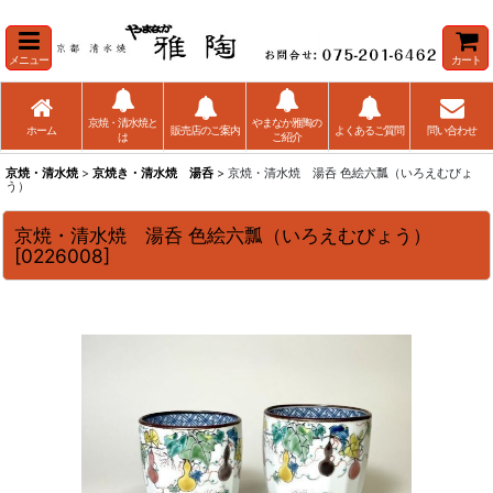
メニュー
カート
京焼・清水焼と
やまなか雅陶の
ホーム
販売店のご案内
よくあるご質問
問い合わせ
は
ご紹介
京焼・清水焼
>
京焼き・清水焼 湯呑
> 京焼・清水焼 湯呑 色絵六瓢（いろえむびょ
う）
京焼・清水焼 湯呑 色絵六瓢（いろえむびょう）
[
0226008
]