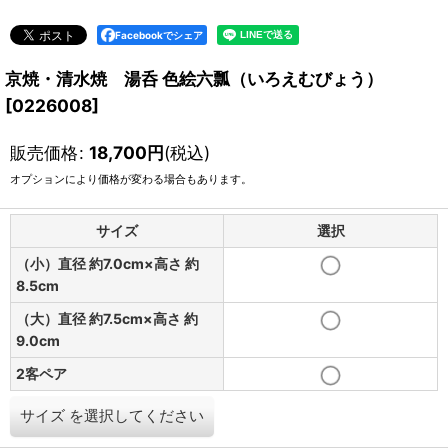
Facebookでシェア
京焼・清水焼 湯呑 色絵六瓢（いろえむびょう）
[
0226008
]
販売価格
:
18,700
円
(税込)
オプションにより価格が変わる場合もあります。
サイズ
選択
（小）直径 約7.0cm×高さ 約
8.5cm
（大）直径 約7.5cm×高さ 約
9.0cm
2客ペア
サイズ
を選択してください