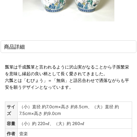
商品詳細
瓢箪は千成瓢箪と言われるように沢山実がなることから子孫繁栄
を意味し縁起の良い柄として長く愛されてきました。
六瓢とは「むびょう」＝「無病」と語呂合わせで洒落ながらも平
安を願うデザインとなっています。
サイ
（小）直径 約7.0cm×高さ 約8.5cm、（大）直径 約
ズ
7.5cm×高さ 約9.0cm
容量
（小）約 220㎖、（大）約 260㎖
作者
壹楽