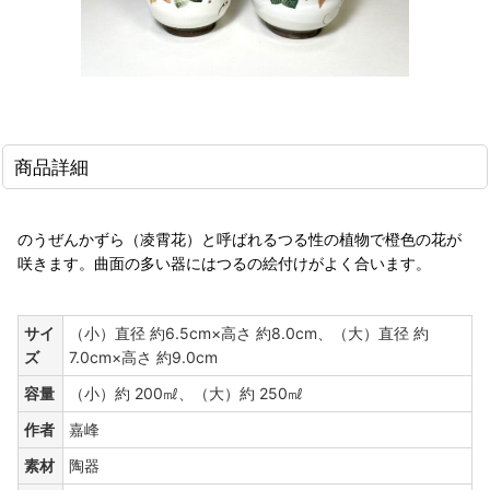
商品詳細
のうぜんかずら（凌霄花）と呼ばれるつる性の植物で橙色の花が
咲きます。曲面の多い器にはつるの絵付けがよく合います。
サイ
（小）直径 約6.5cm×高さ 約8.0cm、（大）直径 約
ズ
7.0cm×高さ 約9.0cm
容量
（小）約 200㎖、（大）約 250㎖
作者
嘉峰
素材
陶器