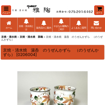
メニュー
カート
京焼・清水焼と
やまなか雅陶の
ホーム
販売店のご案内
よくあるご質問
問い合わせ
は
ご紹介
京焼・清水焼
>
京焼・清水焼 茶碗
> 京焼・清水焼 湯呑 のうぜんかずら （のうぜ
んかずら）
京焼・清水焼 湯呑 のうぜんかずら （のうぜんか
ずら）
[
0206004
]