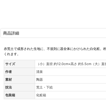
商品詳細
赤荒土で成形された生地に、不規則に器全体にかけられた白化粧。
くれます。
サイズ
（小）直径 約12.0cm×高さ 約5.5cm（大）直径 
作者
清泉
素材
陶器
技法
荒土・下絵
包装箱
化粧箱