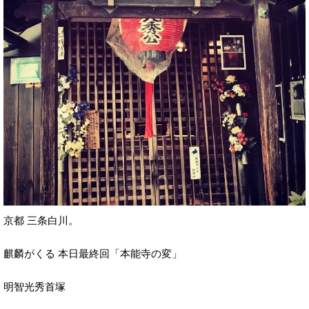
京都 三条白川。
麒麟がくる 本日最終回「本能寺の変」
明智光秀首塚