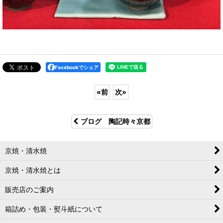
Facebookでシェア
«
前
次
»
ブログ 陶記時々京都
京焼・清水焼
京焼・清水焼とは
販売店のご案内
箱詰め・包装・熨斗紙について