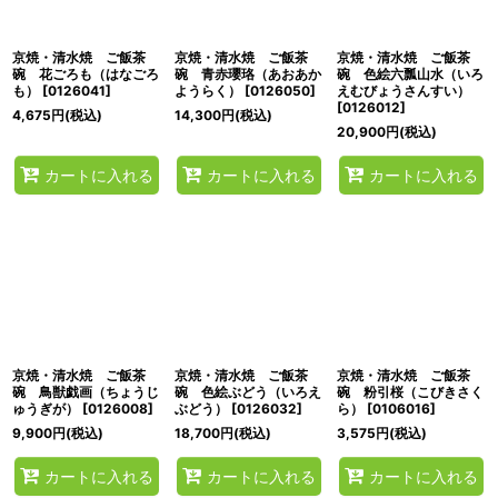
絞り込む
京焼・清水焼 ご飯茶
京焼・清水焼 ご飯茶
京焼・清水焼 ご飯茶
碗 花ごろも（はなごろ
碗 青赤瓔珞（あおあか
碗 色絵六瓢山水（いろ
も）
[
0126041
]
ようらく）
[
0126050
]
えむびょうさんすい）
[
0126012
]
4,675
円
(税込)
14,300
円
(税込)
20,900
円
(税込)
カートに入れる
カートに入れる
カートに入れる
京焼・清水焼 ご飯茶
京焼・清水焼 ご飯茶
京焼・清水焼 ご飯茶
碗 鳥獣戯画（ちょうじ
碗 色絵ぶどう（いろえ
碗 粉引桜（こびきさく
ゅうぎが）
[
0126008
]
ぶどう）
[
0126032
]
ら）
[
0106016
]
9,900
円
(税込)
18,700
円
(税込)
3,575
円
(税込)
カートに入れる
カートに入れる
カートに入れる