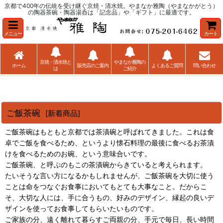
京都で400年の伝統を受け継ぐ京焼・清水焼。やまなか雅陶（やまなかがとう）
の陶器茶碗・陶器湯呑は「記念品」や「ギフト」に最適です。
メニュー
カート
京焼・清水焼と
やまなか雅陶の
ホーム
販売店のご案内
よくあるご質問
問い合わせ
は
ご紹介
ご飯茶碗
[
新着商品
]
ご飯茶碗はもともと京都では茶漬碗と呼ばれてきました。これは食
卓でご飯を食べるため、というより懐石料理の最後に食べるお茶漬
けを食べるためのお碗、という意味合いです。
ご飯茶碗、と呼ぶのもこの茶漬碗からきていると考えられます。
たいそうな言い方になるかもしれませんが、ご飯茶碗を大切に使う
ことは命をつなぐお食事においてもとても大事なこと。だからこ
そ、大切な人には、手に合うもの、好みのデザイン、縁起の良いデ
ザインを使ってお食事してもらいたいものです。
ご家族の分、遠く離れて暮らすご両親の分、手元で毎日、長い時間