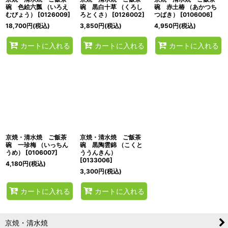
碗 色絵六瓢 （いろえ
碗 黒白十草 （くろし
碗 赤土椿 （あかつち
むびょう）
[
0126009
]
ろとくさ）
[
0126002
]
つばき）
[
0106006
]
18,700
円
(税込)
3,850
円
(税込)
4,950
円
(税込)
カートに入れる
カートに入れる
カートに入れる
京焼・清水焼 ご飯茶
京焼・清水焼 ご飯茶
碗 一珍梅 （いっちん
碗 黒陶雲錦 （こくと
うめ）
[
0106007
]
ううんきん）
[
0133006
]
4,180
円
(税込)
3,300
円
(税込)
カートに入れる
カートに入れる
京焼・清水焼