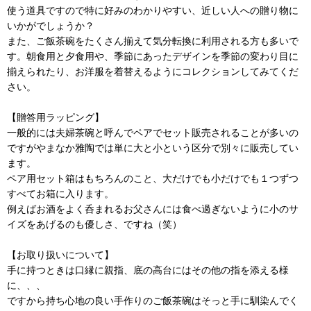
使う道具ですので特に好みのわかりやすい、近しい人への贈り物に
いかがでしょうか？
また、ご飯茶碗をたくさん揃えて気分転換に利用される方も多いで
す。朝食用と夕食用や、季節にあったデザインを季節の変わり目に
揃えられたり、お洋服を着替えるようにコレクションしてみてくだ
さい。
【贈答用ラッピング】
一般的には夫婦茶碗と呼んでペアでセット販売されることが多いの
ですがやまなか雅陶では単に大と小という区分で別々に販売してい
ます。
ペア用セット箱はもちろんのこと、大だけでも小だけでも１つずつ
すべてお箱に入ります。
例えばお酒をよく呑まれるお父さんには食べ過ぎないように小のサ
イズをあげるのも優しさ、ですね（笑）
【お取り扱いについて】
手に持つときは口縁に親指、底の高台にはその他の指を添える様
に、、、
ですから持ち心地の良い手作りのご飯茶碗はそっと手に馴染んでく