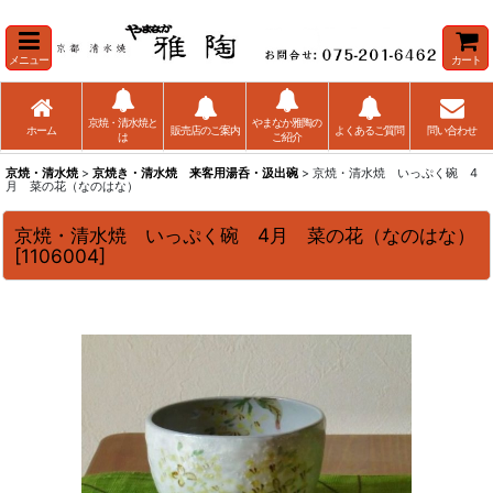
メニュー
カート
京焼・清水焼と
やまなか雅陶の
ホーム
販売店のご案内
よくあるご質問
問い合わせ
は
ご紹介
京焼・清水焼
>
京焼き・清水焼 来客用湯呑・汲出碗
> 京焼・清水焼 いっぷく碗 4
月 菜の花（なのはな）
京焼・清水焼 いっぷく碗 4月 菜の花（なのはな）
[
1106004
]