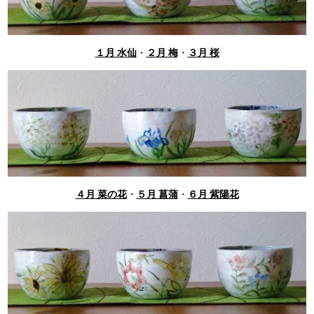
１月 水仙
・
２月 梅
・
３月 桜
４月 菜の花
・
５月 菖蒲
・
６月 紫陽花