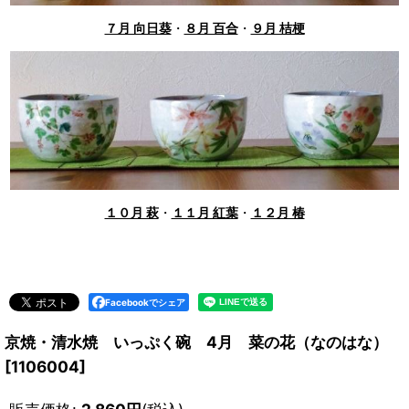
７月 向日葵
・
８月 百合
・
９月 桔梗
１０月 萩
・
１１月 紅葉
・
１２月 椿
Facebookでシェア
京焼・清水焼 いっぷく碗 4月 菜の花（なのはな）
[
1106004
]