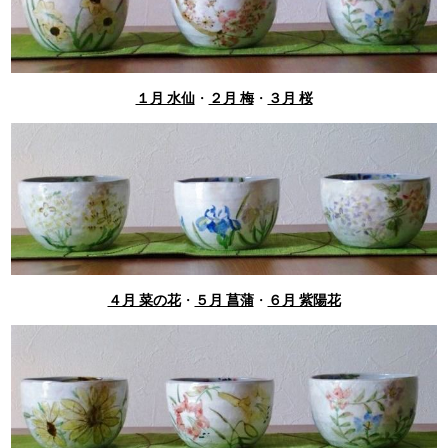
１月 水仙
・
２月 梅
・
３月 桜
４月 菜の花
・
５月 菖蒲
・
６月 紫陽花