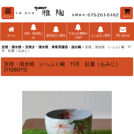
メニュー
カート
京焼・清水焼と
やまなか雅陶の
ホーム
販売店のご案内
よくあるご質問
問い合わせ
は
ご紹介
京焼・清水焼
>
京焼き・清水焼 来客用湯呑・汲出碗
> 京焼・清水焼 いっぷく碗 11
月 紅葉（もみじ）
京焼・清水焼 いっぷく碗 11月 紅葉（もみじ）
[
1106011
]