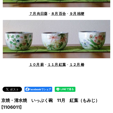
７月 向日葵
・
８月 百合
・
９月 桔梗
１０月 萩
・
１１月 紅葉
・
１２月 椿
Facebookでシェア
京焼・清水焼 いっぷく碗 11月 紅葉（もみじ）
[
1106011
]