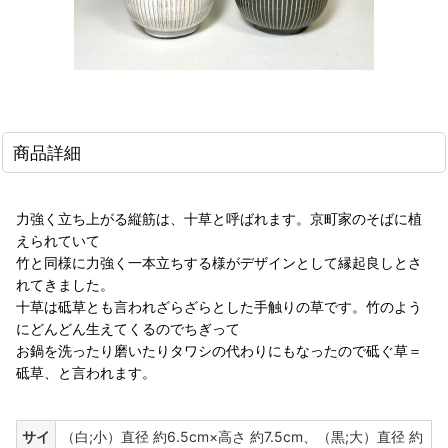
商品詳細
力強く立ち上がる縦筋は、十草と呼ばれます。京町家のそばに植
えられていて
竹と同様に力強く一本立ちする様がデザインとして縁起良しとさ
れてきました。
十草は砥草とも言われざらざらとした手触りの草です。竹のよう
にどんどん生えてくるのでちぎって
お鍋を洗ったり磨いたりタワシの代わりにもなったので砥ぐ草＝
砥草、と言われます。
サイ
（白;小）直径 約6.5cm×高さ 約7.5cm、（黒;大）直径 約