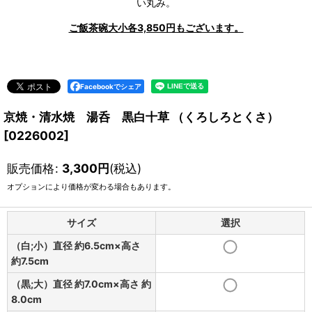
い丸み。
ご飯茶碗大小各3,850円もございます。
Facebookでシェア
京焼・清水焼 湯呑 黒白十草 （くろしろとくさ）
[
0226002
]
販売価格
:
3,300
円
(税込)
オプションにより価格が変わる場合もあります。
サイズ
選択
（白;小）直径 約6.5cm×高さ
約7.5cm
（黒;大）直径 約7.0cm×高さ 約
8.0cm