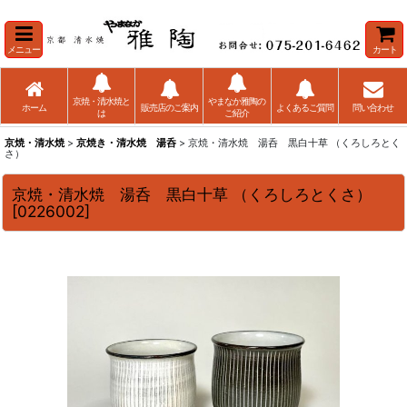
メニュー
カート
京焼・清水焼と
やまなか雅陶の
ホーム
販売店のご案内
よくあるご質問
問い合わせ
は
ご紹介
京焼・清水焼
>
京焼き・清水焼 湯呑
> 京焼・清水焼 湯呑 黒白十草 （くろしろとく
さ）
京焼・清水焼 湯呑 黒白十草 （くろしろとくさ）
[
0226002
]