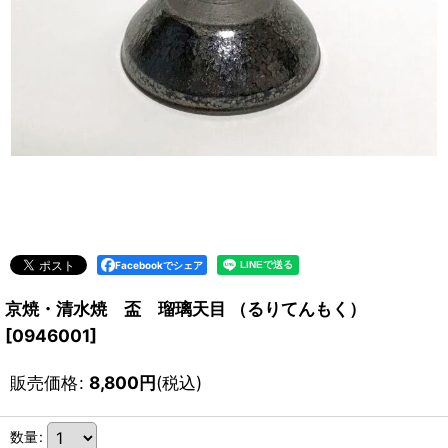
Facebookでシェア
京焼・清水焼 盃 瑠璃天目 （るりてんもく）
[
0946001
]
販売価格
:
8,800
円
(税込)
数量
: