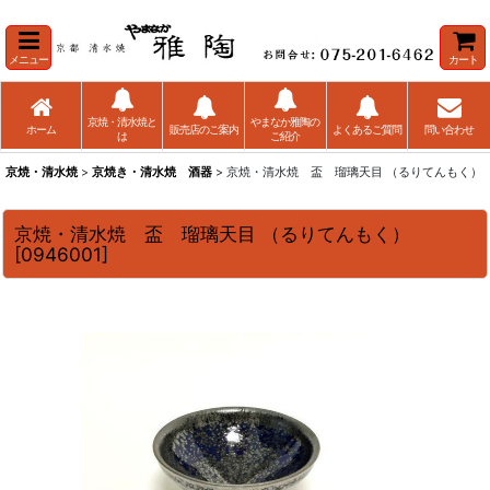
メニュー
カート
京焼・清水焼と
やまなか雅陶の
ホーム
販売店のご案内
よくあるご質問
問い合わせ
は
ご紹介
京焼・清水焼
>
京焼き・清水焼 酒器
> 京焼・清水焼 盃 瑠璃天目 （るりてんもく）
京焼・清水焼 盃 瑠璃天目 （るりてんもく）
[
0946001
]