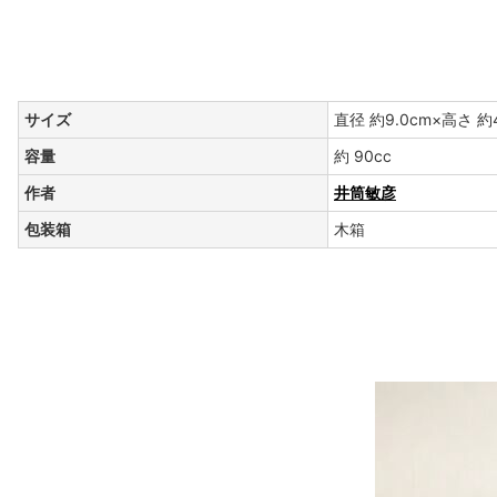
サイズ
直径 約9.0cm×高さ 約4
容量
約 90cc
作者
井筒敏彦
包装箱
木箱