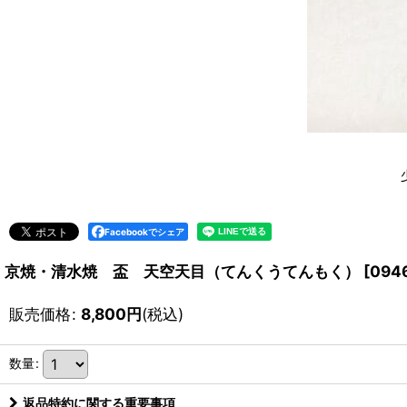
Facebookでシェア
京焼・清水焼 盃 天空天目（てんくうてんもく）
[
094
販売価格
:
8,800
円
(税込)
数量
:
返品特約に関する重要事項