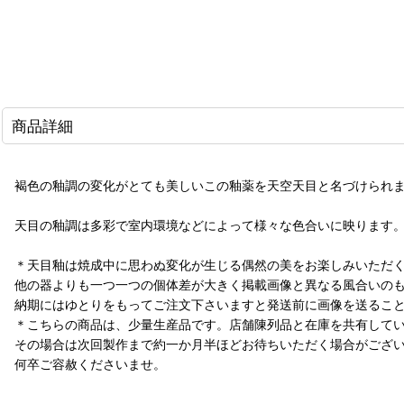
商品詳細
褐色の釉調の変化がとても美しいこの釉薬を天空天目と名づけられ
天目の釉調は多彩で室内環境などによって様々な色合いに映ります
＊天目釉は焼成中に思わぬ変化が生じる偶然の美をお楽しみいただ
他の器よりも一つ一つの個体差が大きく掲載画像と異なる風合いの
納期にはゆとりをもってご注文下さいますと発送前に画像を送るこ
＊こちらの商品は、少量生産品です。店舗陳列品と在庫を共有して
その場合は次回製作まで約一か月半ほどお待ちいただく場合がござ
何卒ご容赦くださいませ。