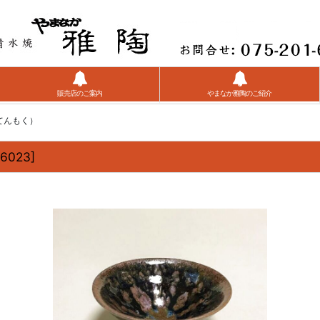
販売店のご案内
やまなか雅陶のご紹介
てんもく）
6023
]