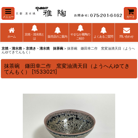
メニュー
カート
京焼・清水焼と
やまなか雅陶の
ホーム
販売店のご案内
よくあるご質問
問い合わせ
は
ご紹介
京焼・清水焼
>
京焼き・清水焼 抹茶碗
> 抹茶碗 鎌田幸二作 窯変油滴天目（ようへ
んゆてきてんもく）
抹茶碗 鎌田幸二作 窯変油滴天目（ようへんゆてき
てんもく）
[
1533021
]