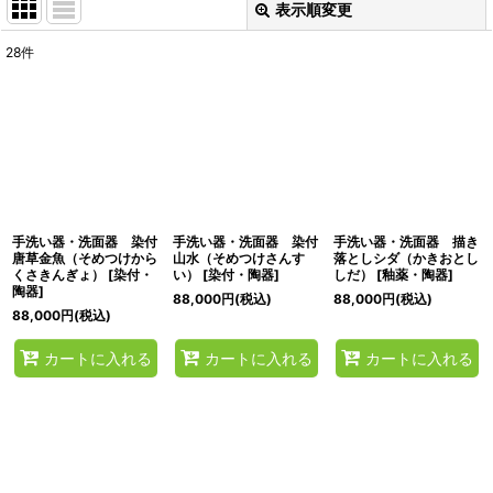
表示順変更
閉じる
28
件
表示数
:
並び順
:
絞り込む
手洗い器・洗面器 染付
手洗い器・洗面器 染付
手洗い器・洗面器 描き
唐草金魚（そめつけから
山水（そめつけさんす
落としシダ（かきおとし
くさきんぎょ）
[
染付・
い）
[
染付・陶器
]
しだ）
[
釉薬・陶器
]
陶器
]
88,000
円
(税込)
88,000
円
(税込)
88,000
円
(税込)
カートに入れる
カートに入れる
カートに入れる