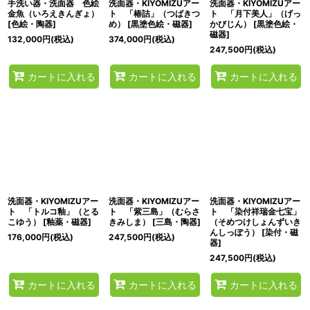
手洗い器・洗面器 色絵
洗面器・KIYOMIZUアー
洗面器・KIYOMIZUアー
金魚（いろえきんぎょ）
ト 「椿詰」（つばきつ
ト 「月下美人」（げっ
[
色絵・陶器
]
め）
[
黒塗色絵・磁器
]
かびじん）
[
黒塗色絵・
磁器
]
132,000
円
(税込)
374,000
円
(税込)
247,500
円
(税込)
カートに入れる
カートに入れる
カートに入れる
洗面器・KIYOMIZUアー
洗面器・KIYOMIZUアー
洗面器・KIYOMIZUアー
ト 「トルコ釉」（とる
ト 「紫三島」（むらさ
ト 「染付祥瑞金七宝」
こゆう）
[
釉薬・磁器
]
きみしま）
[
三島・陶器
]
（そめつけしょんずいき
んしっぽう）
[
染付・磁
176,000
円
(税込)
247,500
円
(税込)
器
]
247,500
円
(税込)
カートに入れる
カートに入れる
カートに入れる