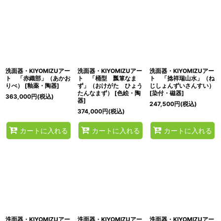
洗面器・KIYOMIZUアー
洗面器・KIYOMIZUアー
洗面器・KIYOMIZUアー
ト 「赤織部」（あかお
ト 「桶型 瓢箪なま
ト 「捻祥瑞山水」（ね
りべ）
[
釉薬・陶器
]
ず」（おけがた ひょう
じしょんずいさんすい）
たんなまず）
[
色絵・陶
[
染付・磁器
]
363,000
円
(税込)
器
]
247,500
円
(税込)
374,000
円
(税込)
カートに入れる
カートに入れる
カートに入れる
洗面器・KIYOMIZUアー
洗面器・KIYOMIZUアー
洗面器・KIYOMIZUアー