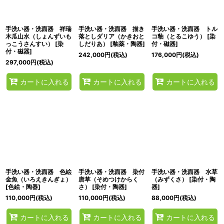
手洗い器・洗面器 祥瑞
手洗い器・洗面器 描き
手洗い器・洗面器 トル
木瓜山水（しょんずいも
落としダリア（かきおと
コ釉（とるこゆう）
[
染
っこうさんすい）
[
染
しだりあ）
[
釉薬・陶器
]
付・磁器
]
付・磁器
]
242,000
円
(税込)
176,000
円
(税込)
297,000
円
(税込)
カートに入れる
カートに入れる
カートに入れる
手洗い器・洗面器 色絵
手洗い器・洗面器 染付
手洗い器・洗面器 水草
金魚（いろえきんぎょ）
唐草（そめつけからく
（みずくさ）
[
染付・陶
[
色絵・陶器
]
さ）
[
染付・陶器
]
器
]
110,000
円
(税込)
110,000
円
(税込)
88,000
円
(税込)
カートに入れる
カートに入れる
カートに入れる