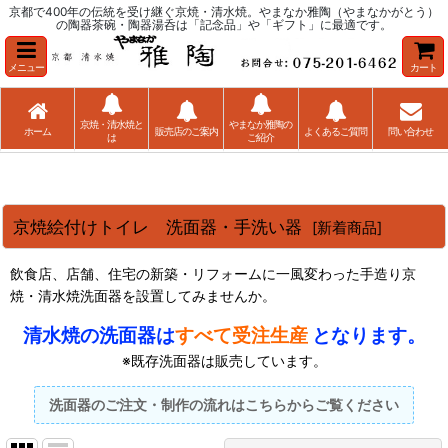
京都で400年の伝統を受け継ぐ京焼・清水焼。やまなか雅陶（やまなかがとう）
の陶器茶碗・陶器湯呑は「記念品」や「ギフト」に最適です。
メニュー
カート
京焼・清水焼と
やまなか雅陶の
ホーム
販売店のご案内
よくあるご質問
問い合わせ
は
ご紹介
京焼絵付けトイレ 洗面器・手洗い器
[
新着商品
]
飲食店、店舗、住宅の新築・リフォームに一風変わった手造り京
焼・清水焼洗面器を設置してみませんか。
清水焼の洗面器は
すべて受注生産
となります。
※既存洗面器は販売しています。
洗面器のご注文・制作の流れはこちらからご覧ください