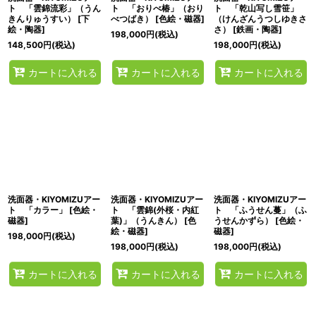
ト 「雲錦流彩」（うん
ト 「おりべ椿」（おり
ト 「乾山写し雪笹」
きんりゅうすい）
[
下
べつばき）
[
色絵・磁器
]
（けんざんうつしゆきさ
絵・陶器
]
さ）
[
鉄画・陶器
]
198,000
円
(税込)
148,500
円
(税込)
198,000
円
(税込)
カートに入れる
カートに入れる
カートに入れる
洗面器・KIYOMIZUアー
洗面器・KIYOMIZUアー
洗面器・KIYOMIZUアー
ト 「カラー」
[
色絵・
ト 「雲錦(外桜・内紅
ト 「ふうせん蔓」（ふ
磁器
]
葉)」（うんきん）
[
色
うせんかずら）
[
色絵・
絵・磁器
]
磁器
]
198,000
円
(税込)
198,000
円
(税込)
198,000
円
(税込)
カートに入れる
カートに入れる
カートに入れる