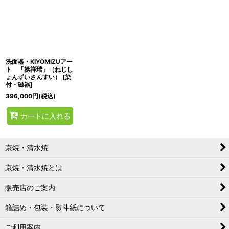
洗面器・KIYOMIZUアー
ト 「捻祥瑞」（ねじし
ょんずいさんすい）
[
染
付・磁器
]
396,000
円
(税込)
カートに入れる
京焼・清水焼
京焼・清水焼とは
販売店のご案内
箱詰め・包装・熨斗紙について
ご利用案内