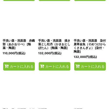
手洗い器・洗面器 赤織
手洗い器・洗面器 描き
手洗い器・洗面器 染付
部（あかおりべ）
[
釉
落とし牡丹（かきおとし
唐草金魚（そめつけから
薬・陶器
]
ぼたん）
[
釉薬・陶器
]
くさきんぎょ）
[
染付・
陶器
]
110,000
円
(税込)
132,000
円
(税込)
132,000
円
(税込)
カートに入れる
カートに入れる
カートに入れる