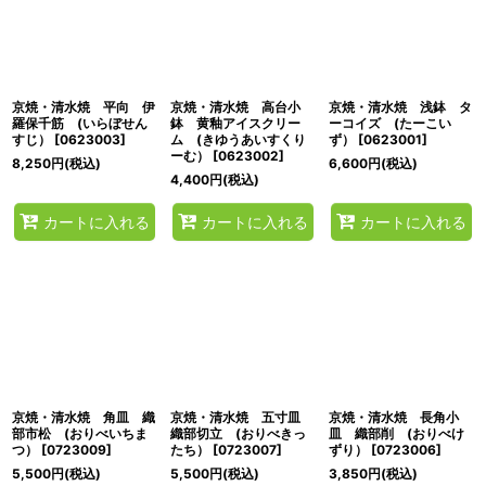
京焼・清水焼 平向 伊
京焼・清水焼 高台小
京焼・清水焼 浅鉢 タ
羅保千筋 (いらぼせん
鉢 黄釉アイスクリー
ーコイズ (たーこい
すじ）
[
0623003
]
ム (きゆうあいすくり
ず）
[
0623001
]
ーむ）
[
0623002
]
8,250
円
(税込)
6,600
円
(税込)
4,400
円
(税込)
カートに入れる
カートに入れる
カートに入れる
京焼・清水焼 角皿 織
京焼・清水焼 五寸皿
京焼・清水焼 長角小
部市松 (おりべいちま
織部切立 (おりべきっ
皿 織部削 (おりべけ
つ）
[
0723009
]
たち）
[
0723007
]
ずり）
[
0723006
]
5,500
円
(税込)
5,500
円
(税込)
3,850
円
(税込)