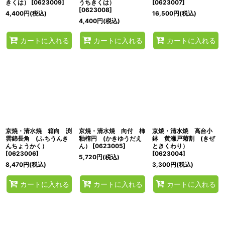
きくは）
[
0623009
]
うちきくは）
[
0623007
]
[
0623008
]
4,400
円
(税込)
16,500
円
(税込)
4,400
円
(税込)
カートに入れる
カートに入れる
カートに入れる
京焼・清水焼 箱向 渕
京焼・清水焼 向付 柿
京焼・清水焼 高台小
雲錦長角 (ふちうんき
釉楕円 (かきゆうだえ
鉢 黄瀬戸菊割 (きぜ
んちょうかく）
ん）
[
0623005
]
ときくわり）
[
0623006
]
[
0623004
]
5,720
円
(税込)
8,470
円
(税込)
3,300
円
(税込)
カートに入れる
カートに入れる
カートに入れる