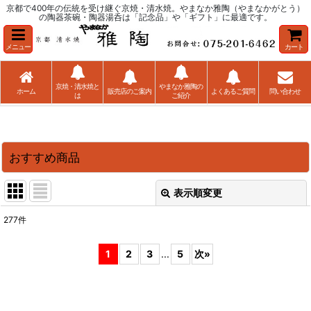
京都で400年の伝統を受け継ぐ京焼・清水焼。やまなか雅陶（やまなかがとう）
の陶器茶碗・陶器湯呑は「記念品」や「ギフト」に最適です。
メニュー
カート
京焼・清水焼と
やまなか雅陶の
ホーム
販売店のご案内
よくあるご質問
問い合わせ
は
ご紹介
おすすめ商品
表示順変更
閉じる
277
件
表示数
:
1
2
3
...
5
次
»
並び順
:
絞り込む