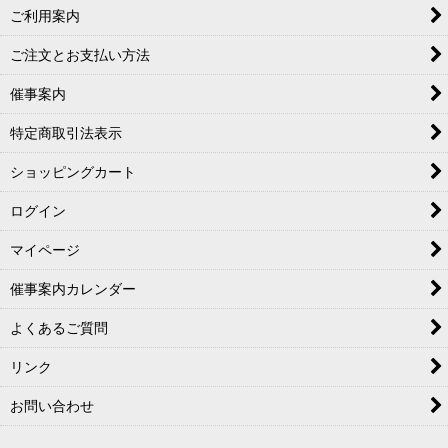
ご利用案内
急須（きゅうす）
ご注文とお支払い方法
来客用湯呑・汲出碗
催事案内
酒器（しゅき）
特定商取引法表示
鉢・皿
ショッピングカート
食卓小物
ログイン
マイページ
花生（はないけ）
催事案内カレンダー
煎茶道具（せんちゃどうぐ）
よくあるご質問
京焼絵付けトイレ 洗面器・手洗い器
リンク
お問い合わせ