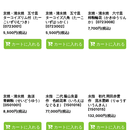
京焼・清水焼 五寸皿
京焼・清水焼 五寸皿
京焼・清水焼 六寸皿
ターコイズリム付（たー
ターコイズ八角（たーこ
柿釉輪花（かきゆうりん
こいずりむつき）
いずはっかく）
か）
[
0723008
]
[
0723001
]
[
0723002
]
7,700
円
(税込)
5,500
円
(税込)
5,500
円
(税込)
カートに入れる
カートに入れる
カートに入れる
京焼・清水焼 急須
水指 二代 蔭山良斎
水指 初代 岡田赤雲
青銅釉（せいどうゆう）
作 色絵花車（いろえは
作 流水雲錦（りゅうす
[
0501001
]
なぐるま）
[
1501016
]
いうんきん）
[
1501015
]
8,800
円
(税込)
77,000
円
(税込)
132,000
円
(税込)
カートに入れる
カートに入れる
カートに入れる