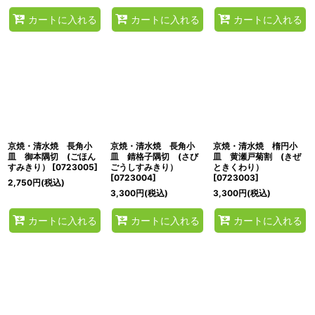
カートに入れる
カートに入れる
カートに入れる
京焼・清水焼 長角小
京焼・清水焼 長角小
京焼・清水焼 楕円小
皿 御本隅切 (ごほん
皿 錆格子隅切 (さび
皿 黄瀬戸菊割 (きぜ
すみきり）
[
0723005
]
ごうしすみきり）
ときくわり）
[
0723004
]
[
0723003
]
2,750
円
(税込)
3,300
円
(税込)
3,300
円
(税込)
カートに入れる
カートに入れる
カートに入れる