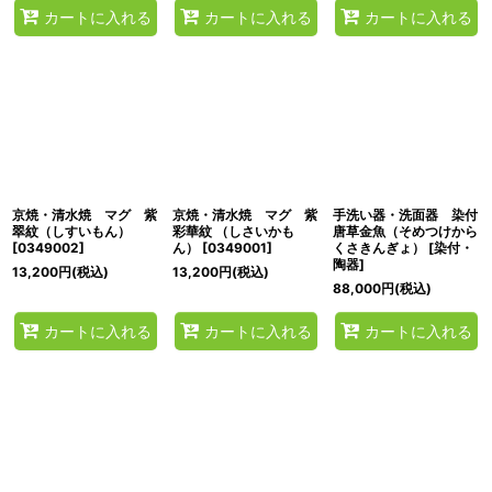
カートに入れる
カートに入れる
カートに入れる
京焼・清水焼 マグ 紫
京焼・清水焼 マグ 紫
手洗い器・洗面器 染付
翠紋（しすいもん）
彩華紋 （しさいかも
唐草金魚（そめつけから
[
0349002
]
ん）
[
0349001
]
くさきんぎょ）
[
染付・
陶器
]
13,200
円
(税込)
13,200
円
(税込)
88,000
円
(税込)
カートに入れる
カートに入れる
カートに入れる