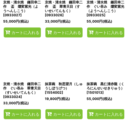
京焼・清水焼 鎌田幸二
京焼・清水焼 鎌田幸二
京焼・清水焼 鎌田幸二
作 盃 燿変紫光（よ
作 盃 翠青天目（す
作 ぐい吞み 燿変紫光
うへんしこう）
いせいてんもく）
（ようへんしこう）
[
0933027
]
[
0933026
]
[
0933025
]
55,000
円
(税込)
33,000
円
(税込)
55,000
円
(税込)
カートに入れる
カートに入れる
カートに入れる
京焼・清水焼 鎌田幸二
抹茶碗 秋思望月（しゅ
抹茶碗 黒仁清赤龍（く
作 ぐい吞み 翠青天目
うしぼうげつ）
ろにんせいせきりゅう）
（すいせいてんもく）
[
1554002
]
[
1501013
]
[
0933024
]
19,800
円
(税込)
55,000
円
(税込)
33,000
円
(税込)
カートに入れる
カートに入れる
カートに入れる