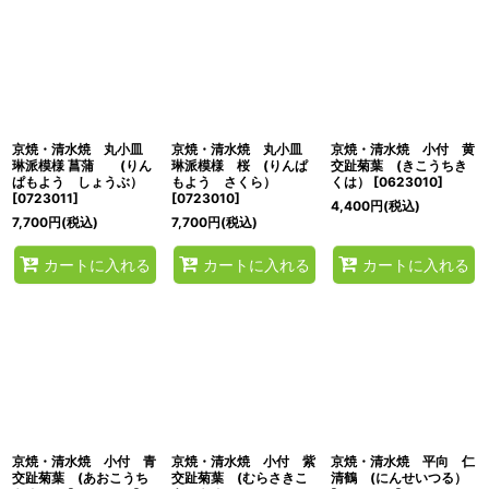
京焼・清水焼 丸小皿
京焼・清水焼 丸小皿
京焼・清水焼 小付 黄
琳派模様 菖蒲 (りん
琳派模様 桜 (りんぱ
交趾菊葉 (きこうちき
ぱもよう しょうぶ）
もよう さくら）
くは）
[
0623010
]
[
0723011
]
[
0723010
]
4,400
円
(税込)
7,700
円
(税込)
7,700
円
(税込)
カートに入れる
カートに入れる
カートに入れる
京焼・清水焼 小付 青
京焼・清水焼 小付 紫
京焼・清水焼 平向 仁
交趾菊葉 (あおこうち
交趾菊葉 (むらさきこ
清鶴 (にんせいつる）