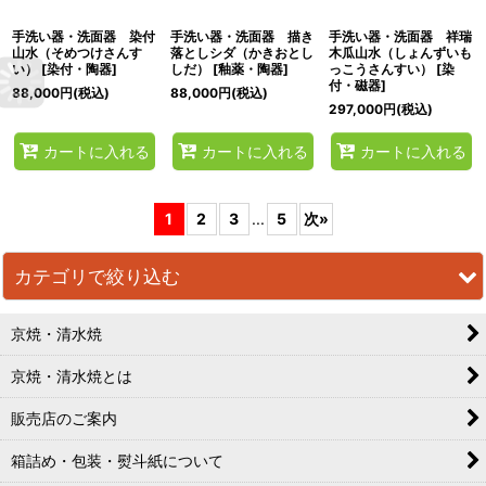
手洗い器・洗面器 染付
手洗い器・洗面器 描き
手洗い器・洗面器 祥瑞
山水（そめつけさんす
落としシダ（かきおとし
木瓜山水（しょんずいも
い）
[
染付・陶器
]
しだ）
[
釉薬・陶器
]
っこうさんすい）
[
染
付・磁器
]
88,000
円
(税込)
88,000
円
(税込)
297,000
円
(税込)
カートに入れる
カートに入れる
カートに入れる
1
2
3
...
5
次
»
カテゴリで絞り込む
京焼・清水焼
ご飯茶碗
京焼・清水焼とは
湯呑（ゆのみ）
販売店のご案内
マグ カップ＆ソーサー
箱詰め・包装・熨斗紙について
抹茶碗