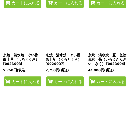
カートに入れる
カートに入れる
カートに入れる
京焼・清水焼 ぐい呑
京焼・清水焼 ぐい呑
京焼・清水焼 盃 色絵
白十草 （しろとくさ）
黒十草 （くろとくさ）
金彩 菊（いろえきんさ
[
0926008
]
[
0926007
]
い きく）
[
0923004
]
2,750
円
(税込)
2,750
円
(税込)
44,000
円
(税込)
カートに入れる
カートに入れる
カートに入れる