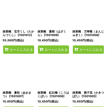
抹茶碗 宝尽くし（たか
抹茶碗 葉桜（はざく
抹茶碗 万寿菊（まんじ
らづくし）
[
1501012
]
ら）
[
1501009
]
ゅぎく）
[
1501008
]
55,000
円
(税込)
10,450
円
(税込)
10,450
円
(税込)
カートに入れる
カートに入れる
カートに入れる
抹茶碗 蒼松（あおま
抹茶碗 紅白梅（こうは
抹茶碗 燕子花（かきつ
つ）
[
1501007
]
くばい）
[
1501006
]
ばた）
[
1501005
]
10,450
円
(税込)
10,450
円
(税込)
10,450
円
(税込)