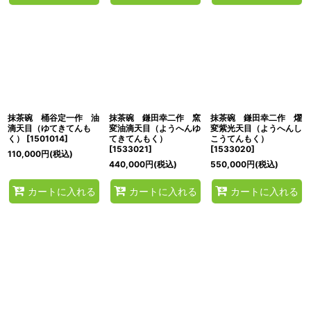
抹茶碗 桶谷定一作 油
抹茶碗 鎌田幸二作 窯
抹茶碗 鎌田幸二作 燿
滴天目（ゆてきてんも
変油滴天目（ようへんゆ
変紫光天目（ようへんし
く）
[
1501014
]
てきてんもく）
こうてんもく）
[
1533021
]
[
1533020
]
110,000
円
(税込)
440,000
円
(税込)
550,000
円
(税込)
カートに入れる
カートに入れる
カートに入れる